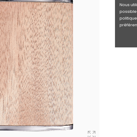
Nous uti
possible 
politiqu
préféren