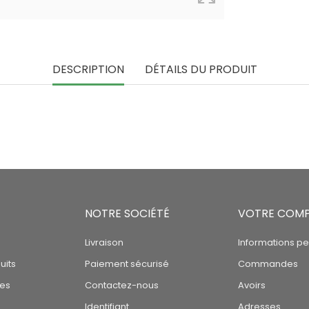
DESCRIPTION
DÉTAILS DU PRODUIT
NOTRE SOCIÉTÉ
VOTRE COM
Livraison
Informations pe
uits
Paiement sécurisé
Commandes
tes
Contactez-nous
Avoirs
Identifiant
Adresses