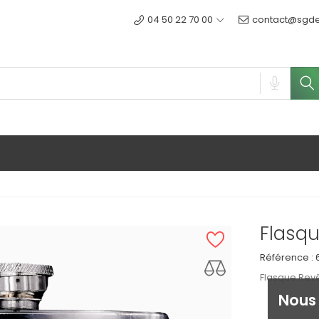
04 50 22 70 00
contact@sgdes
Flasqu
Référence :
Flasque Revê
Nous 