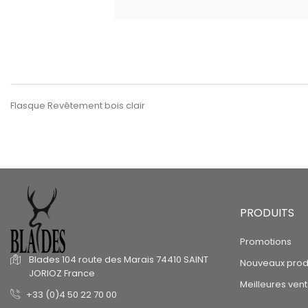
Flasque Revêtement bois clair
PRODUITS
Promotions
Blades
104 route des Marais
74410 SAINT
Nouveaux prod
JORIOZ
France
Meilleures ven
+33 (0)4 50 22 70 00