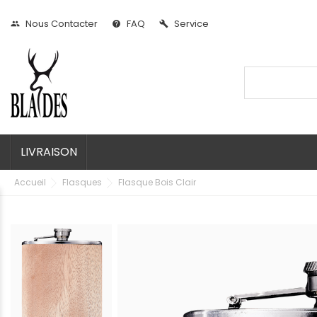
Nous Contacter
FAQ
Service
people
help
build
LIVRAISON
Accueil
Flasques
Flasque Bois Clair