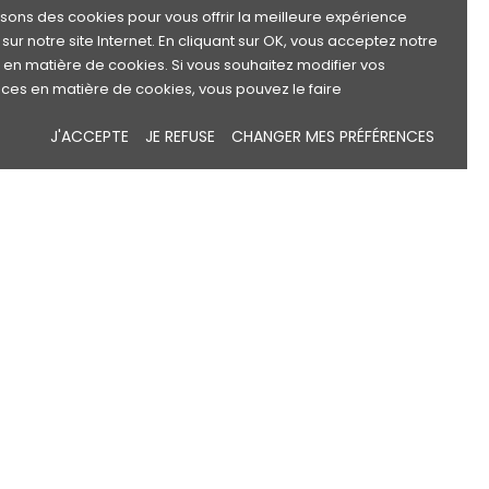
lisons des cookies pour vous offrir la meilleure expérience
sur notre site Internet. En cliquant sur OK, vous acceptez notre
e en matière de cookies. Si vous souhaitez modifier vos
ces en matière de cookies, vous pouvez le faire
J'ACCEPTE
JE REFUSE
CHANGER MES PRÉFÉRENCES