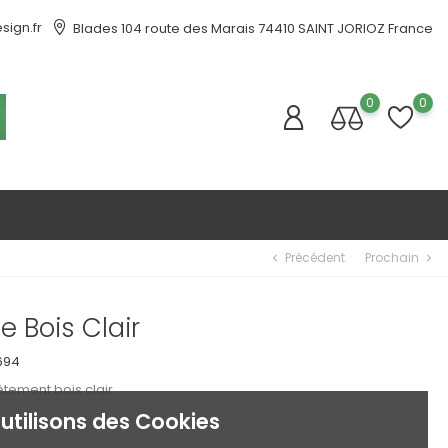
ign.fr
Blades 104 route des Marais 74410 SAINT JORIOZ France
0
0
Précédent
Prochain
chevron_left
chevron_right
e Bois Clair
694
tement bois clair
utilisons des Cookies