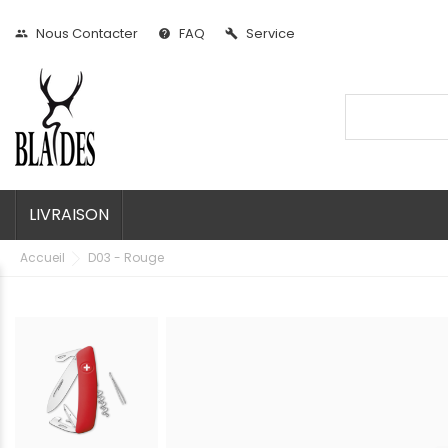
Nous Contacter
FAQ
Service
people
help
build
LIVRAISON
Accueil
D03 - Rouge