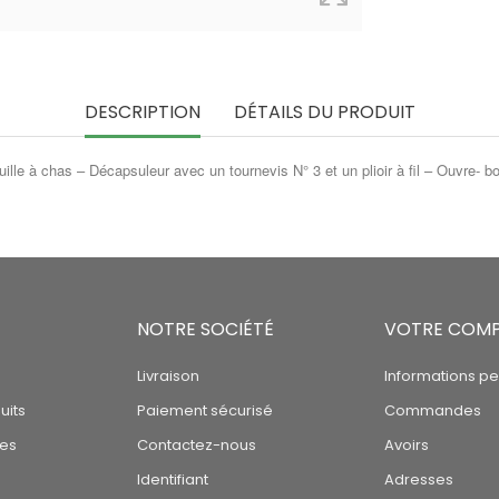
DESCRIPTION
DÉTAILS DU PRODUIT
le à chas – Décapsuleur avec un tournevis N° 3 et un plioir à fil – Ouvre- bo
NOTRE SOCIÉTÉ
VOTRE COM
Livraison
Informations pe
uits
Paiement sécurisé
Commandes
tes
Contactez-nous
Avoirs
Identifiant
Adresses