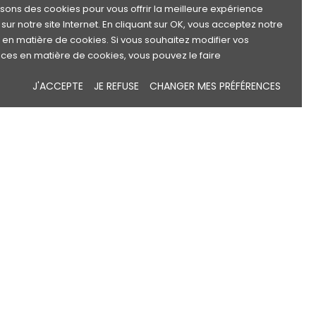
lisons des cookies pour vous offrir la meilleure expérience
sur notre site Internet. En cliquant sur OK, vous acceptez notre
e en matière de cookies. Si vous souhaitez modifier vos
ces en matière de cookies, vous pouvez le faire
J'ACCEPTE
JE REFUSE
CHANGER MES PRÉFÉRENCES