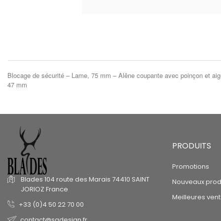
Blocage de sécurité – Lame, 75 mm – Alêne coupante avec poinçon et aiguil
47 mm
PRODUITS
Promotions
Blades
104 route des Marais
74410 SAINT
Nouveaux prod
JORIOZ
France
Meilleures ven
+33 (0)4 50 22 70 00
contact@sgdesign.fr