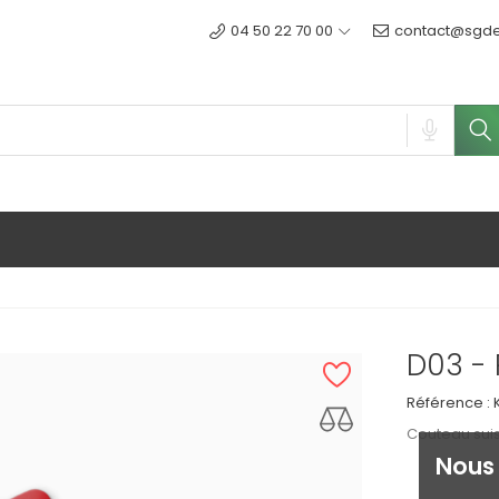
04 50 22 70 00
contact@sgdes
D03 -
Référence :
Couteau suis
Nous 