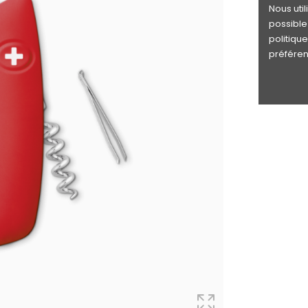
Nous uti
possible 
politiqu
préféren