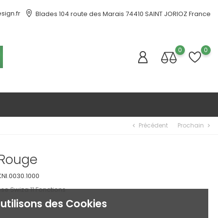
ign.fr
Blades 104 route des Marais 74410 SAINT JORIOZ France
0
0
Précédent
Prochain
chevron_left
chevron_right
 Rouge
KNI.0030.1000
se Swiza 11 Fonctions
utilisons des Cookies